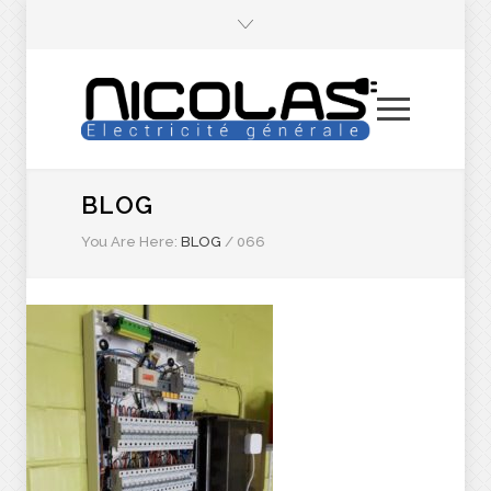
BLOG
You Are Here:
BLOG
/
066