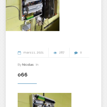
mars
11
2021
287
0
By
Nicolas
In
066