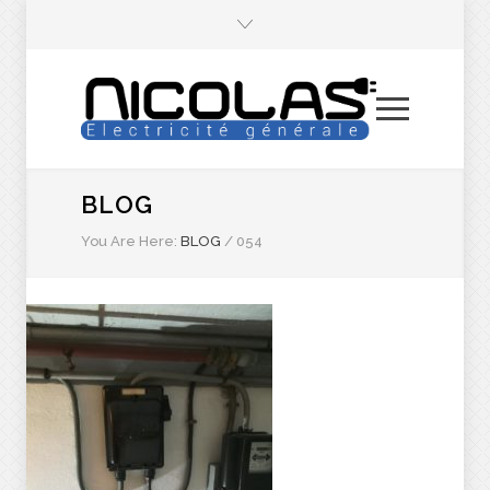
BLOG
You Are Here:
BLOG
/
054