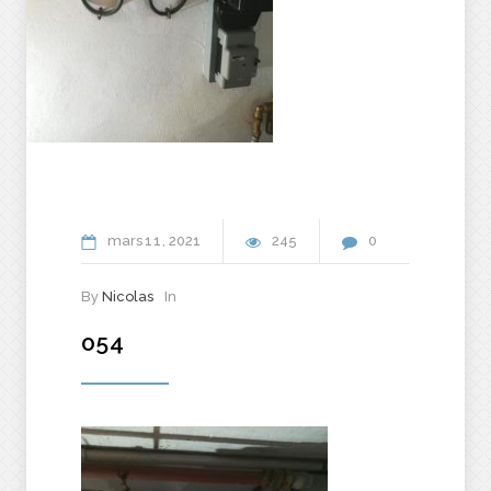
mars
11
2021
245
0
By
Nicolas
In
054