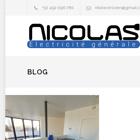
+32 492 096 780
nkelectricien@gmail
BLOG