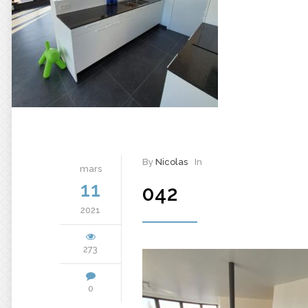
By
Nicolas
In
mars
11
042
2021
273
0