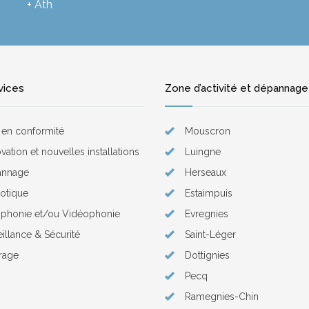
+ Ath
vices
Zone d’activité et dépannage
 en conformité
Mouscron
ation et nouvelles installations
Luingne
annage
Herseaux
otique
Estaimpuis
ophonie et/ou Vidéophonie
Evregnies
eillance & Sécurité
Saint-Léger
irage
Dottignies
Pecq
Ramegnies-Chin