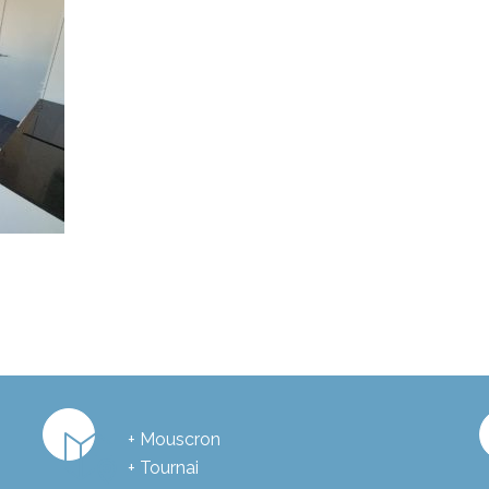
+ Mouscron
+ Tournai