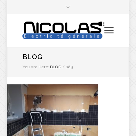
BLOG
You Are Here:
BLOG
/
089