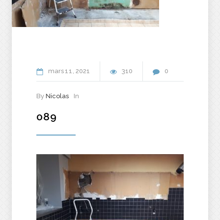
mars
11
2021
310
0
By
Nicolas
In
089